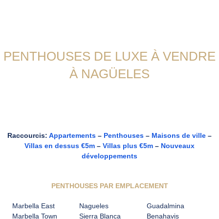
Skip
to
content
PENTHOUSES DE LUXE À VENDRE
À NAGÜELES
Raccourcis:
Appartements
–
Penthouses
–
Maisons de ville
–
Villas en dessus €5m
–
Villas plus €5m
–
Nouveaux
développements
PENTHOUSES PAR EMPLACEMENT
Marbella East
Nagueles
Guadalmina
Marbella Town
Sierra Blanca
Benahavis